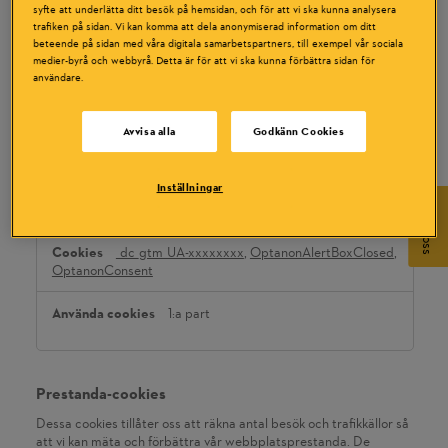
syfte att underlätta ditt besök på hemsidan, och för att vi ska kunna analysera
Strikt nödvändiga cookies
trafiken på sidan. Vi kan komma att dela anonymiserad information om ditt
beteende på sidan med våra digitala samarbetspartners, till exempel vår sociala
Dessa cookies är nödvändiga för att webbplatsen ska fungera
medier-byrå och webbyrå. Detta är för att vi ska kunna förbättra sidan för
och kan inte stängas av i våra system. De används vanligtvis
användare.
endast som svar på åtgärder som du har gjort i anslutning till en
tjänstebegäran, till exempel när du ställer in personliga
preferenser, loggar in eller fyller i ett formulär. Du kan ställa in så
Avvisa alla
Godkänn Cookies
att din webbläsare blockerar eller varnar dig om dessa cookies,
men vissa delar av webbplatsen fungerar då inte.
Inställningar
Strikt
Fråga oss
bravo.nu
nödvändiga
cookies
_dc_gtm_UA-xxxxxxxx
,
OptanonAlertBoxClosed
,
OptanonConsent
1:a part
Prestanda-cookies
Dessa cookies tillåter oss att räkna antal besök och trafikkällor så
att vi kan mäta och förbättra vår webbplatsprestanda. De