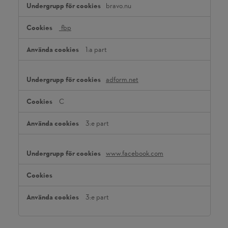
bravo.nu
cookies
_fbp
1:a part
adform.net
C
3:e part
www.facebook.com
3:e part