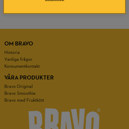
efter:
OM BRAVO
Historia
Vanliga frågor
Konsumentkontakt
VÅRA PRODUKTER
Bravo Original
Bravo Smoothie
Bravo med Fruktkött