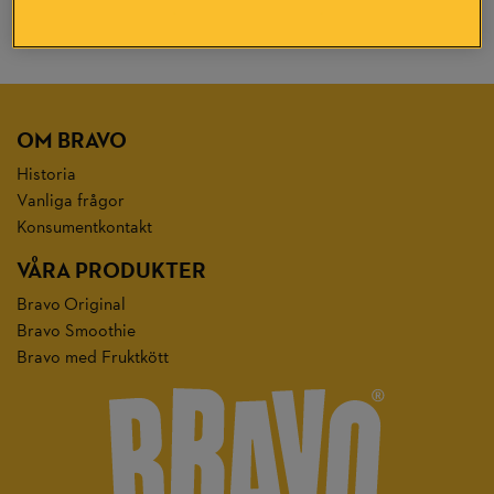
OM BRAVO
Historia
Vanliga frågor
Konsumentkontakt
VÅRA PRODUKTER
Bravo Original
Bravo Smoothie
Bravo med Fruktkött